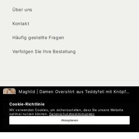
Über uns
Kontakt
Häufig gestellte Fragen
Verfolgen Sie Ihre Bestellung
Maghild | Damen Overshirt aus Teddyfell mit Knöpfen & Taschen
€59,95
Farbe
Größe
IN DEN EINKAUFSWAGEN LEGEN➔
-
1
+
© 2026,
Mainz-Mode
Widerrufsrecht
Datenschutzerklärung
AGB
Versand
Kontaktinformationen