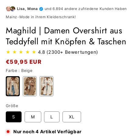
Lisa, Mona
und 6.894 andere zufriedene Kunden Haben
Mainz-Mode in ihrem Kleiderschrank!
Maghild | Damen Overshirt aus
Teddyfell mit Knöpfen & Taschen
★
★
★
★
★
4.8 (2300+ Bewertungen)
Normaler
€59,95 EUR
Preis
Farbe :
Beige
Größe
S
M
L
XL
Nur noch 4 Artikel Verfügbar