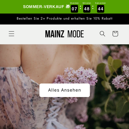
Direkt
Stunden
Minuten
Sekunden
zum
:
:
SOMMER-VERKAUF 🎁
07
48
43
Inhalt
Bestellen Sie 2+ Produkte und erhalten Sie 10% Rabatt
Warenkorb
Alles Ansehen