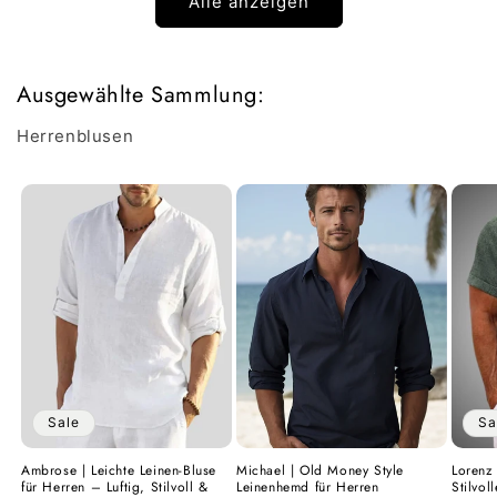
Alle anzeigen
Ausgewählte Sammlung:
Herrenblusen
Sale
Sa
Ambrose | Leichte Leinen-Bluse
Michael | Old Money Style
Lorenz 
für Herren – Luftig, Stilvoll &
Leinenhemd für Herren
Stilvo