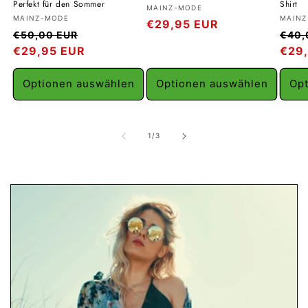
Perfekt für den Sommer
Shirt
Anbieter:
MAINZ-MODE
Anbieter:
Anbie
MAINZ-MODE
MAINZ
Normaler
€29,95 EUR
Normaler
Verkaufspreis
Norm
€50,00 EUR
€40,
Preis
Preis
€29,95 EUR
Prei
€29
Optionen auswählen
Optionen auswählen
Opt
von
1
/
3