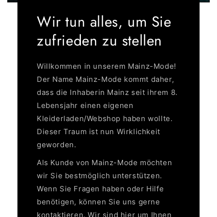
Wir tun alles, um Sie
zufrieden zu stellen
Willkommen in unserem Mainz-Mode!
Der Name Mainz-Mode kommt daher,
dass die Inhaberin Mainz seit ihrem 8.
Lebensjahr einen eigenen
Kleiderladen/Webshop haben wollte.
NUR FÜR SIE
Dieser Traum ist nun Wirklichkeit
geworden.
Melden Sie sich für unseren Newsletter
an und erhalten Sie
5% Rabatt
auf Ihre
Als Kunde von Mainz-Mode möchten
erste Bestellung
wir Sie bestmöglich unterstützen.
Wenn Sie Fragen haben oder Hilfe
benötigen, können Sie uns gerne
2
:
Countdown ends in:
0
kontaktieren. Wir sind hier um Ihnen