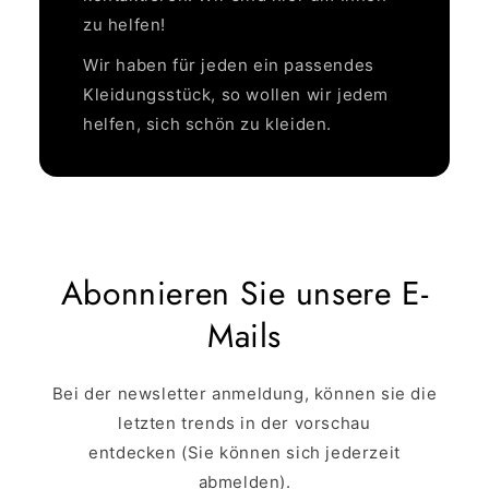
02
:
00
zu helfen!
minutes
seconds
Wir haben für jeden ein passendes
Kleidungsstück, so wollen wir jedem
helfen, sich schön zu kleiden.
MEINEN RABATT
BEANSPRUCHEN
NEIN DANKE ICH ZAHLE DEN VOLLEN
PREIS
Abonnieren Sie unsere E-
Mails
Bei der newsletter anmeldung, können sie die
letzten trends in der vorschau
entdecken (Sie können sich jederzeit
abmelden).