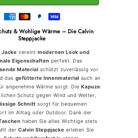
Schutz & Wohlige Wärme – Die Calvin
Steppjacke
n Jacke
vereint
modernen Look und
onale Eigenschaften
perfekt. Das
sende Material
schützt zuverlässig vor
nd das
gefütterte Innenmaterial
auch an
für angenehme Wärme sorgt. Die
Kapuze
zlichen Schutz gegen Wind und Wetter,
lässige Schnitt
sorgt für bequemen
rt im Alltag oder Outdoor. Dank der
 Taschen
haben Sie alles Wichtige stets
 Mit der
Calvin Steppjacke
erleben Sie