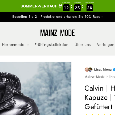
Stunden
Minuten
Sekunden
:
:
SOMMER-VERKAUF 🎁
12
25
24
Bestellen Sie 2+ Produkte und erhalten Sie 10% Rabatt
Herrenmode
Frühlingskollektion
Über uns
Verfolgen
Lisa, Mona
Mainz-Mode in ihre
Calvin | 
Kapuze |
Gefüttert