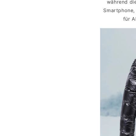
während di
Smartphone, 
für A