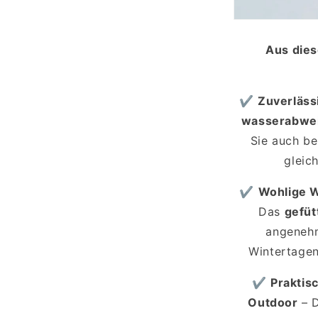
al
en
Aus dies
✔
Zuverläss
wasserabwei
Sie auch be
gleic
✔
Wohlige 
Das
gefüt
angenehm
Wintertagen
✔
Praktis
Outdoor
– 