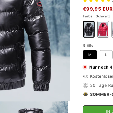
★
★
★
★
★
Normaler
€99,95 EUR
Preis
Farbe :
Schwarz
Größe
M
L
Nur noch 4
Kostenlose
30 Tage Rü
SOMMER-
IN