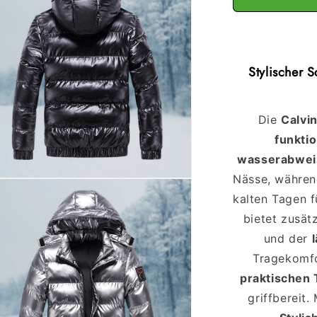
Stylischer 
Die
Calvi
funkti
wasserabwei
Nässe, währe
ien
kalten Tagen 
al
bietet zusät
en
und der
Tragekomfo
praktischen
griffbereit.