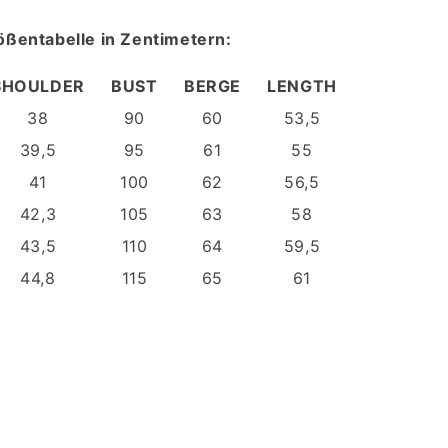
ößentabelle in Zentimetern:
SHOULDER
BUST
BERGE
LENGTH
38
90
60
53,5
39,5
95
61
55
41
100
62
56,5
42,3
105
63
58
43,5
110
64
59,5
44,8
115
65
61