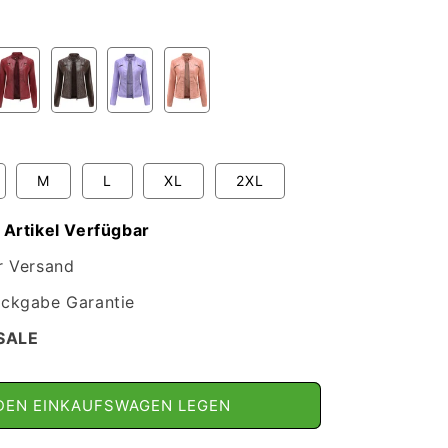
M
L
XL
2XL
 Artikel Verfügbar
r Versand
ckgabe Garantie
SALE
 DEN EINKAUFSWAGEN LEGEN