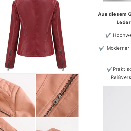
al
en
Aus diesem G
Leder
✔ Hochwert
✔ Moderner S
✔Praktisc
ien
Reißvers
al
en