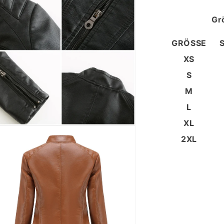
al
en
Gr
GRÖSSE
XS
S
M
L
XL
ien
2XL
al
en