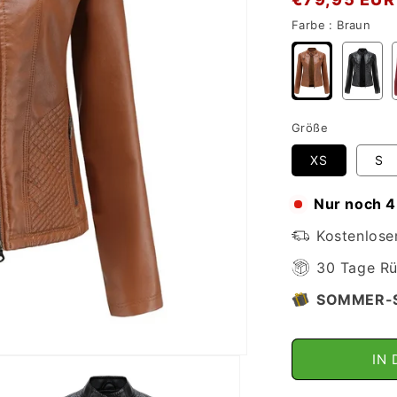
Preis
Farbe :
Braun
Größe
XS
S
Nur noch 4
Kostenlose
30 Tage Rü
SOMMER-
IN