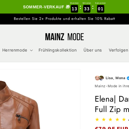
Stunden
Minuten
Sekunden
:
:
SOMMER-VERKAUF 🎁
13
32
59
Bestellen Sie 2+ Produkte und erhalten Sie 10% Rabatt
Herrenmode
Frühlingskollektion
Über uns
Verfolgen
Lisa, Mona
Mainz-Mode in ihre
Elena| Da
Full Zip 
★
★
★
★
★
Normaler
€79,95 EUR