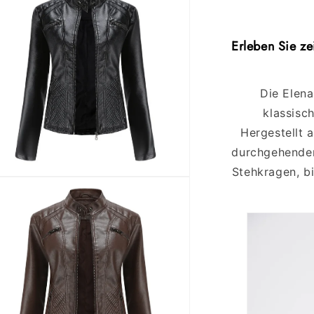
Erleben Sie ze
Die Elena
klassisc
Hergestellt 
durchgehenden
Stehkragen, bi
ien
al
en